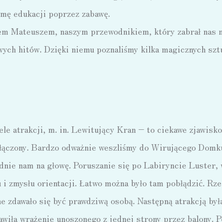
rmę edukacji poprzez zabawę.
em Mateuszem, naszym przewodnikiem, który zabrał nas na
ych hitów. Dzięki niemu poznaliśmy kilka magicznych szt
le atrakcji, m. in. Lewitujący Kran – to ciekawe zjawisko,
dłączony. Bardzo odważnie weszliśmy do Wirującego Domk
dnie nam na głowę. Poruszanie się po Labiryncie Luster,
 i zmysłu orientacji. Łatwo można było tam pobłądzić. Rze
ane zdawało się być prawdziwą osobą. Następną atrakcją by
wiła wrażenie unoszonego z jednej strony przez balony. P