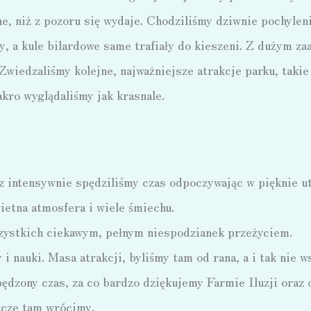
e, niż z pozoru się wydaje. Chodziliśmy dziwnie pochylen
óry, a kule bilardowe same trafiały do kieszeni. Z dużym 
wiedzaliśmy kolejne, najważniejsze atrakcje parku, taki
akro wyglądaliśmy jak krasnale.
z intensywnie spędziliśmy czas odpoczywając w pięknie u
ietna atmosfera i wiele śmiechu.
szystkich ciekawym, pełnym niespodzianek przeżyciem.
i nauki. Masa atrakcji, byliśmy tam od rana, a i tak nie w
pędzony czas, za co bardzo dziękujemy Farmie Iluzji oraz
zcze tam wrócimy.