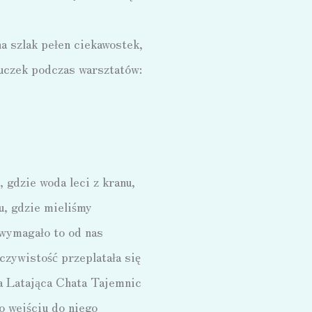
 szlak pełen ciekawostek,
uczek podczas warsztatów:
 gdzie woda leci z kranu,
u, gdzie mieliśmy
 wymagało to od nas
czywistość przeplatała się
ła Latająca Chata Tajemnic
o wejściu do niego