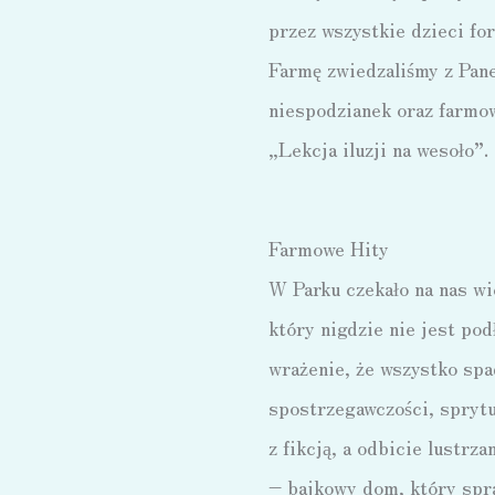
przez wszystkie dzieci fo
Farmę zwiedzaliśmy z Pan
niespodzianek oraz farmow
„Lekcja iluzji na wesoło”.
Farmowe Hity
W Parku czekało na nas wie
który nigdzie nie jest po
wrażenie, że wszystko spa
spostrzegawczości, sprytu
z fikcją, a odbicie lustrz
– bajkowy dom, który spra