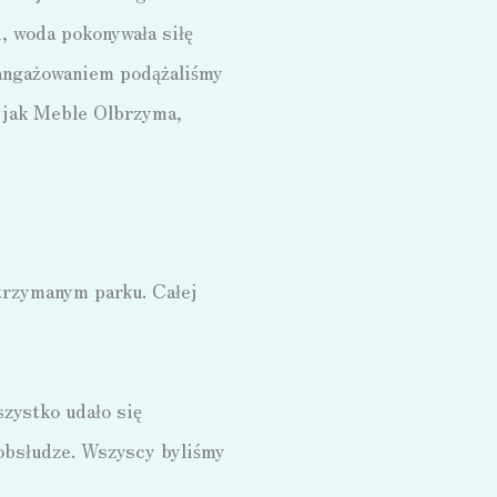
i, woda pokonywała siłę
zaangażowaniem podążaliśmy
e jak Meble Olbrzyma,
trzymanym parku. Całej
szystko udało się
 obsłudze. Wszyscy byliśmy