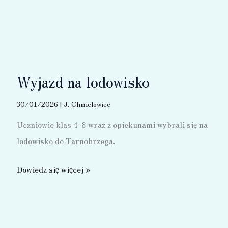
dzień
wiosny
Wyjazd na lodowisko
30/01/2026
|
J. Chmielowiec
Uczniowie klas 4-8 wraz z opiekunami wybrali się na
lodowisko do Tarnobrzega.
Wyjazd
Dowiedz się więcej »
na
lodowisko