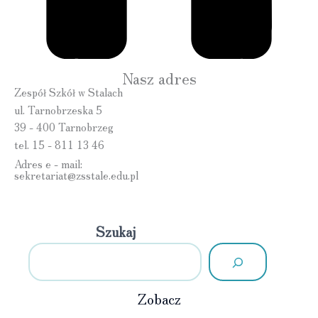
Nasz adres
Zespół Szkół w Stalach
ul. Tarnobrzeska 5
39 - 400 Tarnobrzeg
tel. 15 - 811 13 46
Adres e - mail:
sekretariat@zsstale.edu.pl
Szukaj
Zobacz