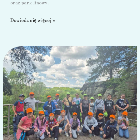
oraz park linowy.
Wycieczka
Dowiedz się więcej »
do
Sabat
Krajno
–
2025