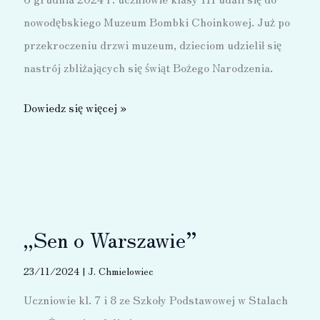
nowodębskiego Muzeum Bombki Choinkowej. Już po
przekroczeniu drzwi muzeum, dzieciom udzielił się
nastrój zbliżających się świąt Bożego Narodzenia.
Mikołajkowe
Dowiedz się więcej »
warsztaty
w
muzeum
bombki
choinkowej
„Sen o Warszawie”
23/11/2024
|
J. Chmielowiec
Uczniowie kl. 7 i 8 ze Szkoły Podstawowej w Stalach