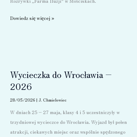
Rozrywki „Farma Iluzji” w Mościskach.
Wycieczka
Dowiedz się więcej »
do
„Farmy
Iluzji”
–
2026
Wycieczka do Wrocławia –
2026
28/05/2026
|
J. Chmielowiec
W dniach 25 – 27 maja, klasy 4 i 5 uczestniczyły w
trzydniowej wycieczce do Wrocławia. Wyjazd był pełen
atrakcji, ciekawych miejsc oraz wspólnie spędzonego