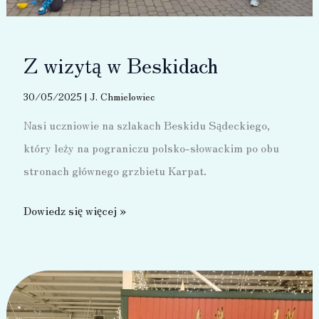
Z wizytą w Beskidach
30/05/2025
|
J. Chmielowiec
Nasi uczniowie na szlakach Beskidu Sądeckiego,
który leży na pograniczu polsko-słowackim po obu
stronach głównego grzbietu Karpat.
Z
Dowiedz się więcej »
wizytą
w
Beskidach