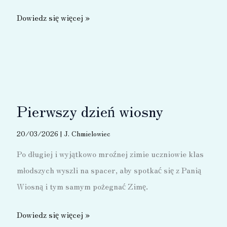
Wycieczka
Dowiedz się więcej »
do
Krakowa
–
2026
Pierwszy dzień wiosny
20/03/2026
|
J. Chmielowiec
Po długiej i wyjątkowo mroźnej zimie uczniowie klas
młodszych wyszli na spacer, aby spotkać się z Panią
Wiosną i tym samym pożegnać Zimę.
Pierwszy
Dowiedz się więcej »