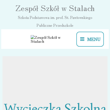
Przejdź
Zespół Szkół w Stalach
do
Szkoła Podstawowa im. prof. St. Pawłowskiego
treści
Publiczne Przedszkole
MENU
Wycieczka Szkolna