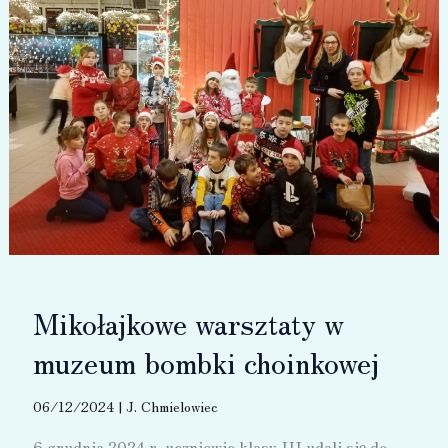
Mikołajkowe warsztaty w
muzeum bombki choinkowej
06/12/2024
|
J. Chmielowiec
6 grudnia 2024 r. uczniowie klasy III udali się do