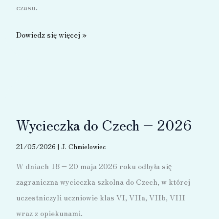
czasu.
Wycieczka
Dowiedz się więcej »
do
Wrocławia
–
2026
Wycieczka do Czech – 2026
21/05/2026
|
J. Chmielowiec
W dniach 18 – 20 maja 2026 roku odbyła się
zagraniczna wycieczka szkolna do Czech, w której
uczestniczyli uczniowie klas VI, VIIa, VIIb, VIII
wraz z opiekunami.