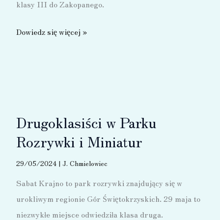
klasy III do Zakopanego.
Z
Dowiedz się więcej »
miłości
do
gór
Drugoklasiści w Parku
Rozrywki i Miniatur
29/05/2024
|
J. Chmielowiec
Sabat Krajno to park rozrywki znajdujący się w
urokliwym regionie Gór Świętokrzyskich. 29 maja to
niezwykłe miejsce odwiedziła klasa druga.