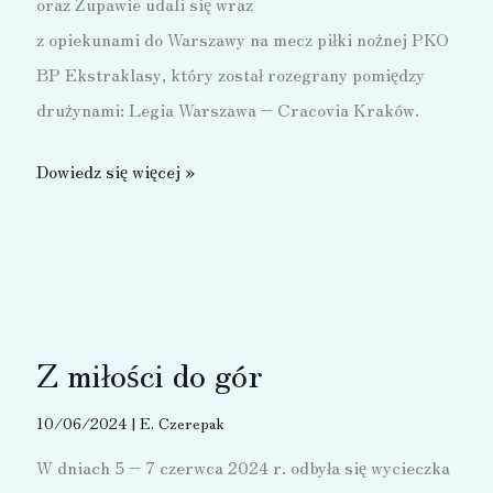
oraz Żupawie udali się wraz
z opiekunami do Warszawy na mecz piłki nożnej PKO
BP Ekstraklasy, który został rozegrany pomiędzy
drużynami: Legia Warszawa – Cracovia Kraków.
„Sen
Dowiedz się więcej »
o
Warszawie”
Z miłości do gór
10/06/2024
|
E. Czerepak
W dniach 5 – 7 czerwca 2024 r. odbyła się wycieczka