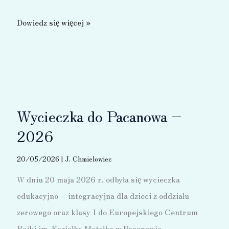
Wycieczka
Dowiedz się więcej »
do
Czech
–
2026
Wycieczka do Pacanowa –
2026
20/05/2026
|
J. Chmielowiec
W dniu 20 maja 2026 r. odbyła się wycieczka
edukacyjno – integracyjna dla dzieci z oddziału
zerowego oraz klasy I do Europejskiego Centrum
Bajki im. Koziołka Matołka w Pacanowie.