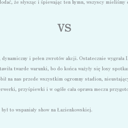
odać, że słysząc i śpiewając ten hymn, wszyscy mieliśmy c
VS
 dynamiczny i pełen zwrotów akcji. Ostatecznie wygrała Le
awiła twarde warunki, bo do końca ważyły się losy spotka
ił na nas przede wszystkim ogromny stadion, nieustając
jerwerki, przyśpiewki i w ogóle cała oprawa meczu przygot
 był to wspaniały show na Łazienkowskiej.