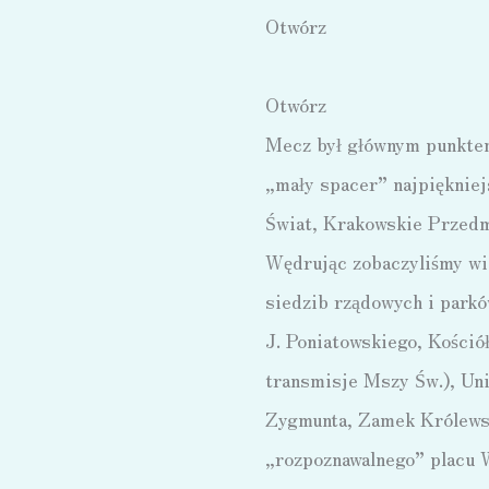
Otwórz
Otwórz
Mecz był głównym punktem 
„mały spacer” najpiękniej
Świat, Krakowskie Przedm
Wędrując zobaczyliśmy wie
siedzib rządowych i parkó
J. Poniatowskiego, Kośció
transmisje Mszy Św.), Un
Zygmunta, Zamek Królewsk
„rozpoznawalnego” placu 