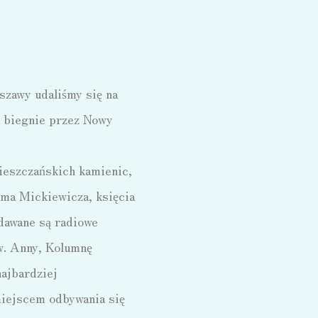
szawy udaliśmy się na
a biegnie przez Nowy
ieszczańskich kamienic,
ama Mickiewicza, księcia
adawane są radiowe
w. Anny, Kolumnę
ajbardziej
miejscem odbywania się