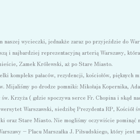
naszej wycieczki, jednakże zaraz po przyjeździe do War
szą i najbardziej reprezentacyjną arterią Warszawy, któr
ieście, Zamek Królewski, aż po Stare Miasto.
lki kompleks pałaców, rezydencji, kościołów, pięknych m
w. Mijaliśmy po drodze pomniki: Mikołaja Kopernika, Ad
ł św. Krzyża ( gdzie spoczywa serce Fr. Chopina i skąd n
iwersytet Warszawski, siedzibę Prezydenta RP, Kościół ś
i oraz Stare Miasto. Nie mogliśmy oczywiście pominąć n
Warszawy – Placu Marszałka J. Piłsudskiego, który jest 