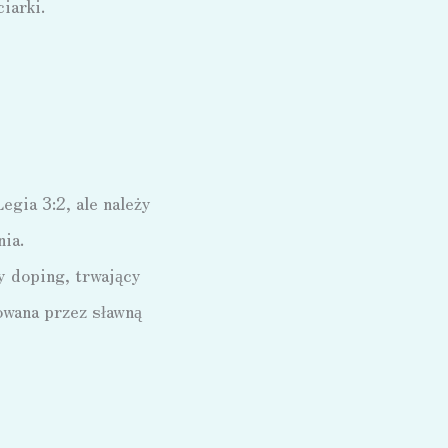
iarki.
gia 3:2, ale należy
nia.
y doping, trwający
owana przez sławną