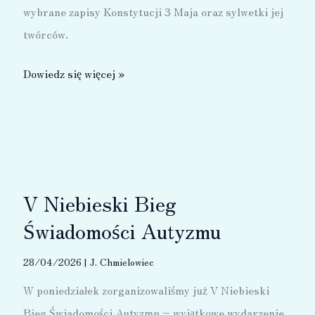
wybrane zapisy Konstytucji 3 Maja oraz sylwetki jej
twórców.
Święto
Dowiedz się więcej »
Konstytucji
–
2026
V Niebieski Bieg
Świadomości Autyzmu
28/04/2026
|
J. Chmielowiec
W poniedziałek zorganizowaliśmy już V Niebieski
Bieg Świadomości Autyzmu – wyjątkowe wydarzenie,