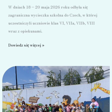
informacja
W dniach 18 – 20 maja 2026 roku odbyła się
dla
zagraniczna wycieczka szkolna do Czech, w której
rodziców
uczestniczyli uczniowie klas VI, VIIa, VIIb, VIII
wraz z opiekunami.
Wycieczka
Dowiedz się więcej »
do
Czech
–
2026