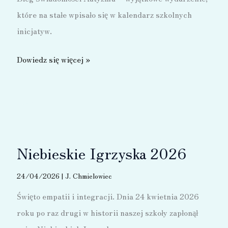
które na stałe wpisało się w kalendarz szkolnych
inicjatyw.
V
Dowiedz się więcej »
Niebieski
Bieg
Świadomości
Autyzmu
Niebieskie Igrzyska 2026
24/04/2026
|
J. Chmielowiec
Święto empatii i integracji. Dnia 24 kwietnia 2026
roku po raz drugi w historii naszej szkoły zapłonął