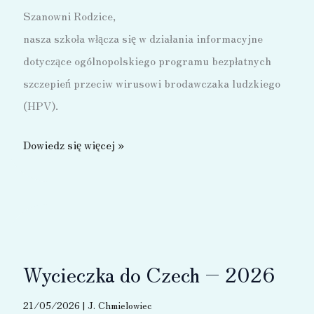
Szanowni Rodzice,
nasza szkoła włącza się w działania informacyjne
dotyczące ogólnopolskiego programu bezpłatnych
szczepień przeciw wirusowi brodawczaka ludzkiego
(HPV).
Bezpłatne
Dowiedz się więcej »
szczepienia
przeciw
HPV
dla
uczniów
Wycieczka do Czech – 2026
–
ważna
21/05/2026
|
J. Chmielowiec