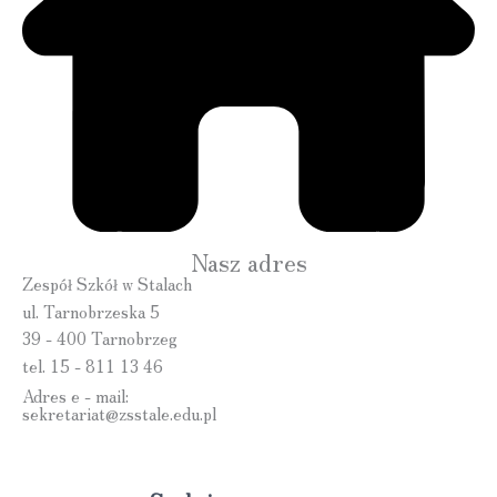
Nasz adres
Zespół Szkół w Stalach
ul. Tarnobrzeska 5
39 - 400 Tarnobrzeg
tel. 15 - 811 13 46
Adres e - mail:
sekretariat@zsstale.edu.pl