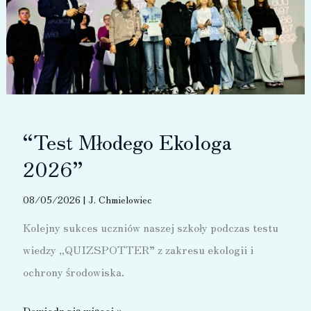
“Test Młodego Ekologa
2026”
08/05/2026
|
J. Chmielowiec
Kolejny sukces uczniów naszej szkoły podczas testu
wiedzy „QUIZSPOTTER” z zakresu ekologii i
ochrony środowiska.
“Test
Dowiedz się więcej »