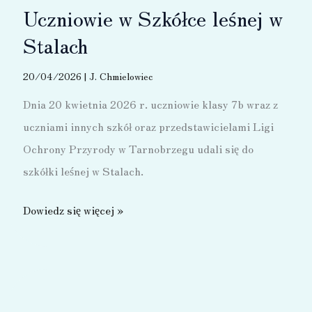
Uczniowie w Szkółce leśnej w
Stalach
20/04/2026
|
J. Chmielowiec
Dnia 20 kwietnia 2026 r. uczniowie klasy 7b wraz z
uczniami innych szkół oraz przedstawicielami Ligi
Ochrony Przyrody w Tarnobrzegu udali się do
szkółki leśnej w Stalach.
Uczniowie
Dowiedz się więcej »
w
Szkółce
leśnej
w