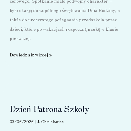
zerowego. Spotkanie miało podwójny charakter –
było okazją do wspólnego świętowania Dnia Rodziny, a
także do uroczystego pożegnania przedszkola przez
dzieci, które po wakacjach rozpoczną naukę w klasie
pierwszej.
Dzień
Dowiedz się więcej »
Rodziny
i
Pożegnanie
w
Oddziale
Dzień Patrona Szkoły
Zerowym
03/06/2026
|
J. Chmielowiec