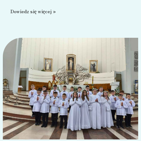
Wycieczka
Dowiedz się więcej »
do
Pacanowa
–
2026