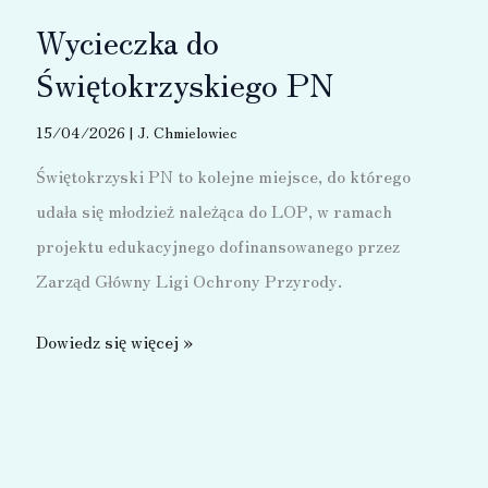
Stalach
Wycieczka do
Świętokrzyskiego PN
15/04/2026
|
J. Chmielowiec
Świętokrzyski PN to kolejne miejsce, do którego
udała się młodzież należąca do LOP, w ramach
projektu edukacyjnego dofinansowanego przez
Zarząd Główny Ligi Ochrony Przyrody.
Wycieczka
Dowiedz się więcej »
do
Świętokrzyskiego
PN