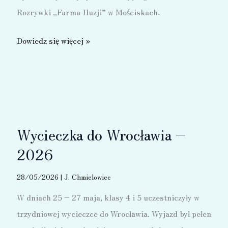
Rozrywki „Farma Iluzji” w Mościskach.
Wycieczka
Dowiedz się więcej »
do
„Farmy
Iluzji”
–
2026
Wycieczka do Wrocławia –
2026
28/05/2026
|
J. Chmielowiec
W dniach 25 – 27 maja, klasy 4 i 5 uczestniczyły w
trzydniowej wycieczce do Wrocławia. Wyjazd był pełen