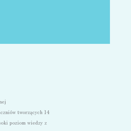
nej
uczniów tworzących 14
ysoki poziom wiedzy z