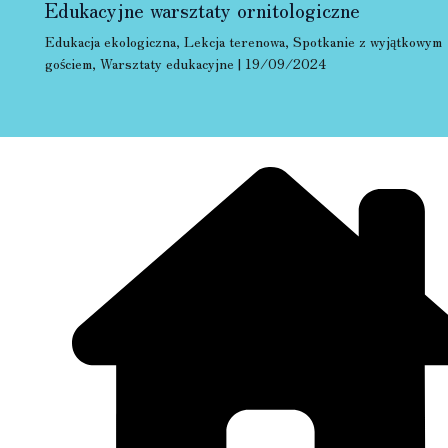
Edukacyjne warsztaty ornitologiczne
Edukacja ekologiczna
,
Lekcja terenowa
,
Spotkanie z wyjątkowym
gościem
,
Warsztaty edukacyjne
|
19/09/2024