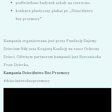
podświetlono budynek szkoły na czerwono
konkurs plastyczny plakat pt. „Dzieciństwo
bez przemocy”
Kampania organizowana jest przez Fundację Dajemy
Dzieciom Siłę oraz Krajową Koalicję na rzecz Ochrony
Dzieci. Głównym partnerem kampanii jest Rzeczniczka
Praw Dziecka.
Kampania Dzieciństwo Bez Przemocy
#dziecinstwobezprzemocy