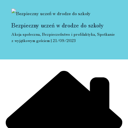
Bezpieczny uczeń w drodze do szkoły
Akcja społeczna
,
Bezpieczeństwo i profilaktyka
,
Spotkanie
z wyjątkowym gościem
|
21/09/2023