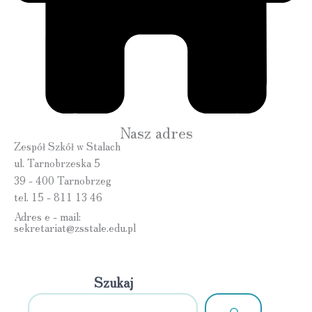
Nasz adres
Zespół Szkół w Stalach
ul. Tarnobrzeska 5
39 - 400 Tarnobrzeg
tel. 15 - 811 13 46
Adres e - mail:
sekretariat@zsstale.edu.pl
Szukaj