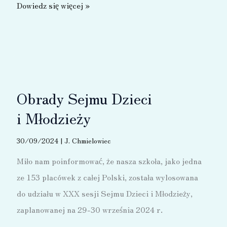
VII
Dowiedz się więcej »
Marsz
„Światło
Pamięci”
–
2024
Obrady Sejmu Dzieci
i Młodzieży
30/09/2024
|
J. Chmielowiec
Miło nam poinformować, że nasza szkoła, jako jedna
ze 153 placówek z całej Polski, została wylosowana
do udziału w XXX sesji Sejmu Dzieci i Młodzieży,
zaplanowanej na 29-30 września 2024 r.