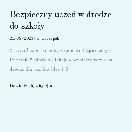
Bezpieczny uczeń w drodze
do szkoły
21/09/2023
|
E. Czerepak
21 września w ramach „Akademii Bezpiecznego
Puchatka” odbyła się lekcja o bezpieczeństwie na
drodze dla uczniów klas 1-3.
Bezpieczny
Dowiedz się więcej »
uczeń
w
drodze
do
szkoły