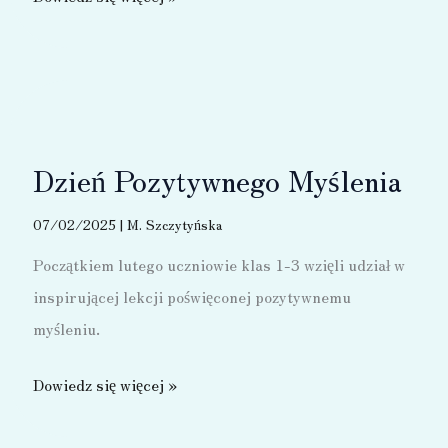
za
pomoc
dla
Wiktorii
Dzień Pozytywnego Myślenia
07/02/2025
|
M. Szczytyńska
Początkiem lutego uczniowie klas 1-3 wzięli udział w
inspirującej lekcji poświęconej pozytywnemu
myśleniu.
Dzień
Dowiedz się więcej »
Pozytywnego
Myślenia