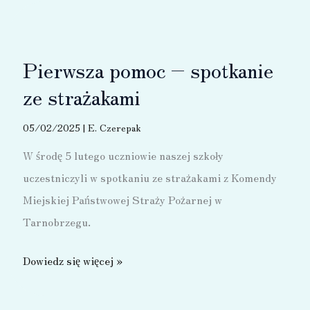
edycja
zakończona!
Pierwsza pomoc – spotkanie
ze strażakami
05/02/2025
|
E. Czerepak
W środę 5 lutego uczniowie naszej szkoły
uczestniczyli w spotkaniu ze strażakami z Komendy
Miejskiej Państwowej Straży Pożarnej w
Tarnobrzegu.
Pierwsza
Dowiedz się więcej »
pomoc
–