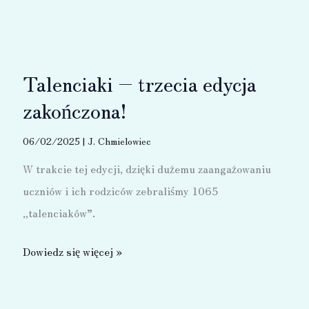
Talenciaki – trzecia edycja
zakończona!
06/02/2025
|
J. Chmielowiec
W trakcie tej edycji, dzięki dużemu zaangażowaniu
uczniów i ich rodziców zebraliśmy 1065
„talenciaków”.
Talenciaki
Dowiedz się więcej »
–
trzecia