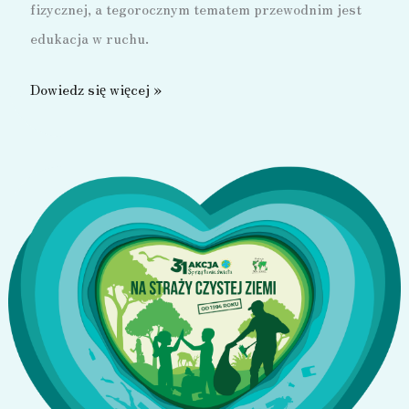
fizycznej, a tegorocznym tematem przewodnim jest
edukacja w ruchu.
Europejski
Dowiedz się więcej »
Dzień
Sportu
Szkolnego