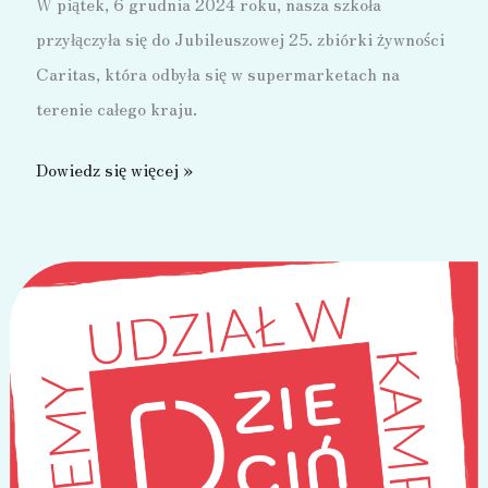
W piątek, 6 grudnia 2024 roku, nasza szkoła
przyłączyła się do Jubileuszowej 25. zbiórki żywności
Caritas, która odbyła się w supermarketach na
terenie całego kraju.
„Tak.
Dowiedz się więcej »
Pomagam!”
–
świąteczna
zbiórka
żywności.