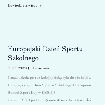
Obrady
Dowiedz się więcej »
Sejmu
Dzieci
i Młodzieży
Europejski Dzień Sportu
Szkolnego
30/09/2024
|
J. Chmielowiec
Nasza szkoła po raz kolejny dołączyła do obchodów
Europejskiego Dnia Sportu Szkolnego (European
School Sport Day – ESSD)!
Celem ESSD jest zachęcenie dzieci do aktywności