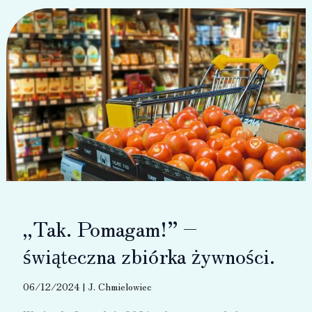
spotkanie
ze
strażakami
„Tak. Pomagam!” –
świąteczna zbiórka żywności.
06/12/2024
|
J. Chmielowiec