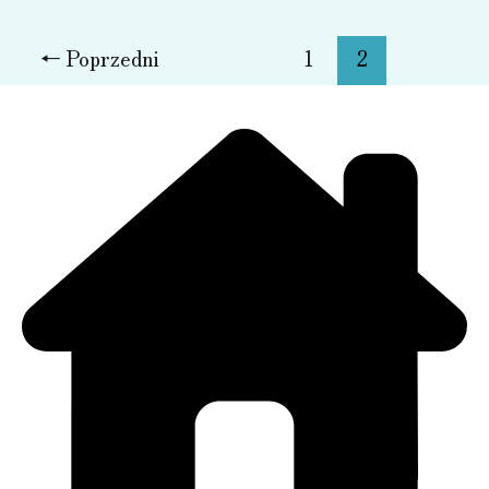
„Szkoły
pełne
←
Poprzedni
1
2
talentów”