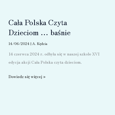
Cała Polska Czyta
Dzieciom … baśnie
14/06/2024
|
A. Kędzia
14 czerwca 2024 r. odbyła się w naszej szkole XVI
edycja akcji Cała Polska czyta dzieciom.
Cała
Dowiedz się więcej »
Polska
Czyta
Dzieciom …
baśnie