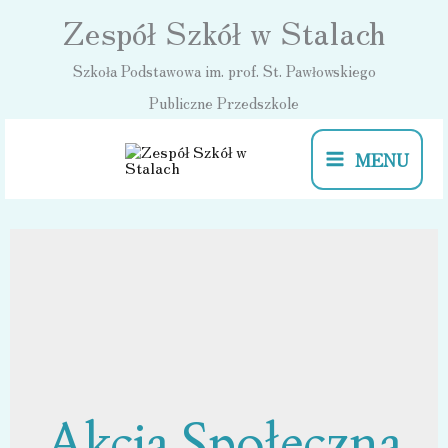
Przejdź
Zespół Szkół w Stalach
do
Szkoła Podstawowa im. prof. St. Pawłowskiego
treści
Publiczne Przedszkole
MENU
Akcja Społeczna