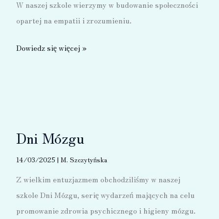
W naszej szkole wierzymy w budowanie społeczności
opartej na empatii i zrozumieniu.
Kino
Dowiedz się więcej »
wrażliwe
–
filmy
i
książki
Dni Mózgu
o
autyzmie
14/03/2025
|
M. Szczytyńska
dla
Z wielkim entuzjazmem obchodziliśmy w naszej
Uczniów
szkole Dni Mózgu, serię wydarzeń mających na celu
i
promowanie zdrowia psychicznego i higieny mózgu.