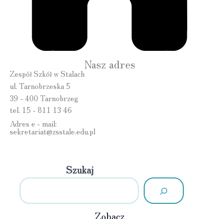
Nasz adres
Zespół Szkół w Stalach
ul. Tarnobrzeska 5
39 - 400 Tarnobrzeg
tel. 15 - 811 13 46
Adres e - mail:
sekretariat@zsstale.edu.pl
Szukaj
Zobacz