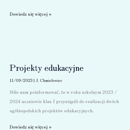
Bezpieczny
Dowiedz się więcej »
uczeń
w
drodze
do
szkoły
Projekty edukacyjne
11/09/2023
|
J. Chmielowiec
Miło nam poinformować, że w roku szkolnym 2023 /
2024 uczniowie klas I przystąpili do realizacji dwóch
ogólnopolskich projektów edukacyjnych.
Projekty
Dowiedz się więcej »