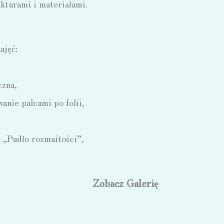
kturami i materiałami.
ajęć:
czna,
anie palcami po folii,
 „Pudło rozmaitości”,
Zobacz Galerię