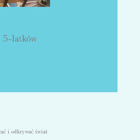
 5-latków
ać i odkrywać świat