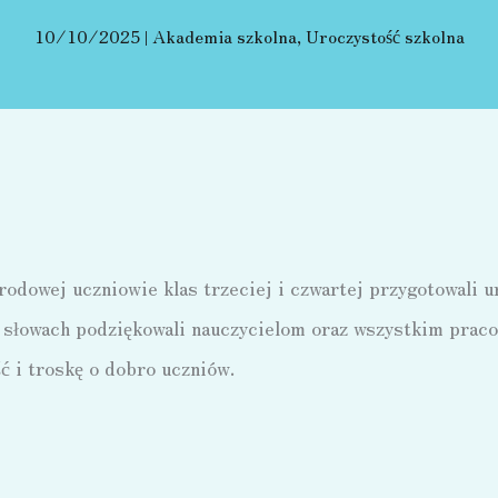
10/10/2025
|
Akademia szkolna
,
Uroczystość szkolna
rodowej uczniowie klas trzeciej i czwartej przygotowali 
 słowach podziękowali nauczycielom oraz wszystkim praco
ć i troskę o dobro uczniów.